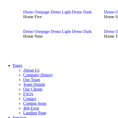
Demo Onepage
Demo Light
Demo Dark
Demo O
Home Five
Home S
Demo Onepage
Demo Light
Demo Dark
Demo O
Home Nine
Home T
Pages
About Us
Company History
Our Team
Team Details
Our Clients
FAQs
Contact
Coming Soon
404 Error
Landing Page
Services