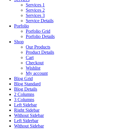
Services 1
Services 2
Services 3
Service Details
Porfolio
Porfolio Grid
Porfolio Details
Shop
Our Products
Product Details
Cart
Checkout
Wishlist
My account
Blog Grid
Blog Standard
Blog Details
2 Columns
3 Columns
Left Sidebar
Right Sidebar
Without Sidebar
Left Siderbar
Without Sidebar