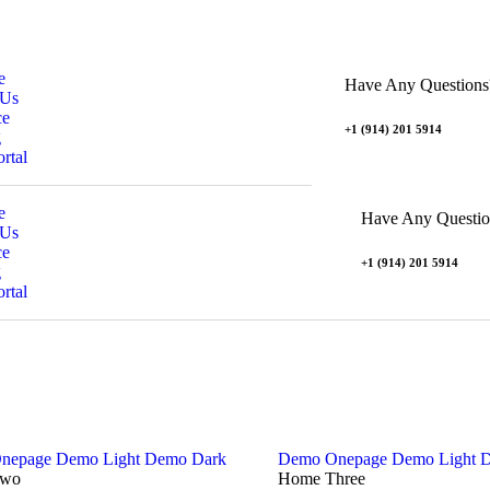
e
Have Any Questions
 Us
ce
+1 (914) 201 5914
g
ortal
e
Have Any Questio
 Us
ce
+1 (914) 201 5914
g
ortal
nepage
Demo Light
Demo Dark
Demo Onepage
Demo Light
D
Two
Home Three