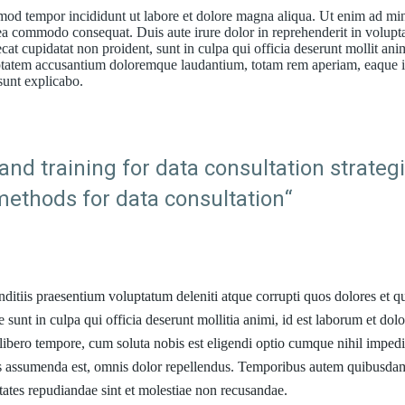
usmod tempor incididunt ut labore et dolore magna aliqua. Ut enim ad mi
 ea commodo consequat. Duis aute irure dolor in reprehenderit in volupt
ecat cupidatat non proident, sunt in culpa qui officia deserunt mollit ani
oluptatem accusantium doloremque laudantium, totam rem aperiam, eaque 
 sunt explicabo.
and training for data consultation strateg
methods for data consultation“
ditiis praesentium voluptatum deleniti atque corrupti quos dolores et q
e sunt in culpa qui officia deserunt mollitia animi, id est laborum et do
 libero tempore, cum soluta nobis est eligendi optio cumque nihil impedi
s assumenda est, omnis dolor repellendus. Temporibus autem quibusda
uptates repudiandae sint et molestiae non recusandae.