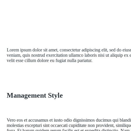
Lorem ipsum dolor sit amet, consectetur adipiscing elit, sed do ei
veniam, quis nostrud exercitation ullamco laboris nisi ut aliquip ex
velit esse cillum dolore eu fugiat nulla pariatur.
Management Style
Vero eos et accusamus et iusto odio dignissimos ducimus qui blandit
molestias excepturi sint occaecati cupiditate non provident, similiqu
fuga. Et harum quidem rerum facilis est et expedita distinctio. Nam 