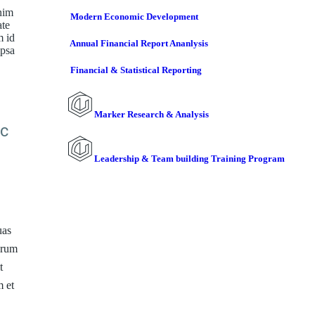
nim
Modern Economic Development
ate
m id
Annual Financial Report Ananlysis
ipsa
Financial & Statistical Reporting
Marker Research & Analysis
ic
Leadership & Team building Training Program
uas
lorum
t
m et