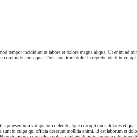
usmod tempor incididunt ut labore et dolore magna aliqua. Ut enim ad mi
 ea commodo consequat. Duis aute irure dolor in reprehenderit in volupt
iis praesentium voluptatum deleniti atque corrupti quos dolores et quas
e sunt in culpa qui officia deserunt mollitia animi, id est laborum et do
libero tempore, cum soluta nobis est eligendi optio cumque nihil impedi