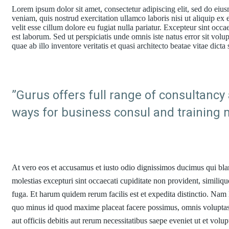
Lorem ipsum dolor sit amet, consectetur adipiscing elit, sed do ei
veniam, quis nostrud exercitation ullamco laboris nisi ut aliquip ex
velit esse cillum dolore eu fugiat nulla pariatur. Excepteur sint occa
est laborum. Sed ut perspiciatis unde omnis iste natus error sit v
quae ab illo inventore veritatis et quasi architecto beatae vitae dicta
”Gurus offers full range of consultancy 
ways for business consul and training 
At vero eos et accusamus et iusto odio dignissimos ducimus qui blan
molestias excepturi sint occaecati cupiditate non provident, similiqu
fuga. Et harum quidem rerum facilis est et expedita distinctio. Nam
quo minus id quod maxime placeat facere possimus, omnis volupta
aut officiis debitis aut rerum necessitatibus saepe eveniet ut et vol