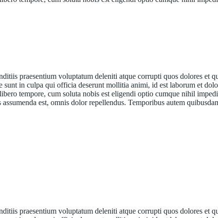
ditiis praesentium voluptatum deleniti atque corrupti quos dolores et q
e sunt in culpa qui officia deserunt mollitia animi, id est laborum et do
 libero tempore, cum soluta nobis est eligendi optio cumque nihil impedi
s assumenda est, omnis dolor repellendus. Temporibus autem quibusda
ditiis praesentium voluptatum deleniti atque corrupti quos dolores et q