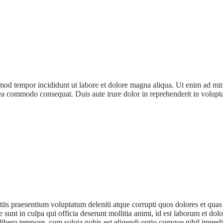
usmod tempor incididunt ut labore et dolore magna aliqua. Ut enim ad mi
 ea commodo consequat. Duis aute irure dolor in reprehenderit in volupt
iis praesentium voluptatum deleniti atque corrupti quos dolores et quas
e sunt in culpa qui officia deserunt mollitia animi, id est laborum et do
libero tempore, cum soluta nobis est eligendi optio cumque nihil impedi