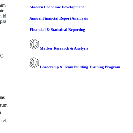
nim
Modern Economic Development
ate
m id
Annual Financial Report Ananlysis
ipsa
Financial & Statistical Reporting
Marker Research & Analysis
ic
Leadership & Team building Training Program
uas
lorum
t
m et