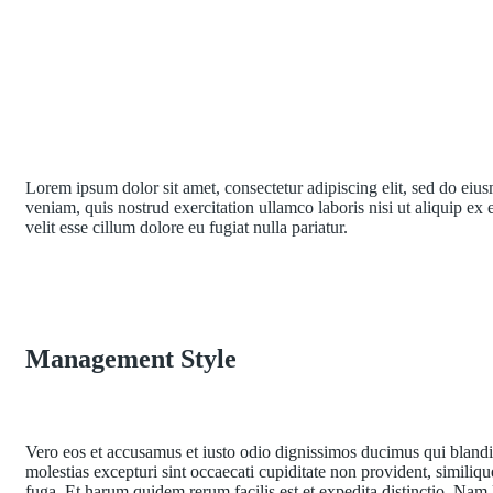
Lorem ipsum dolor sit amet, consectetur adipiscing elit, sed do ei
veniam, quis nostrud exercitation ullamco laboris nisi ut aliquip ex
velit esse cillum dolore eu fugiat nulla pariatur.
Management Style
Vero eos et accusamus et iusto odio dignissimos ducimus qui blandit
molestias excepturi sint occaecati cupiditate non provident, similiqu
fuga. Et harum quidem rerum facilis est et expedita distinctio. Nam 