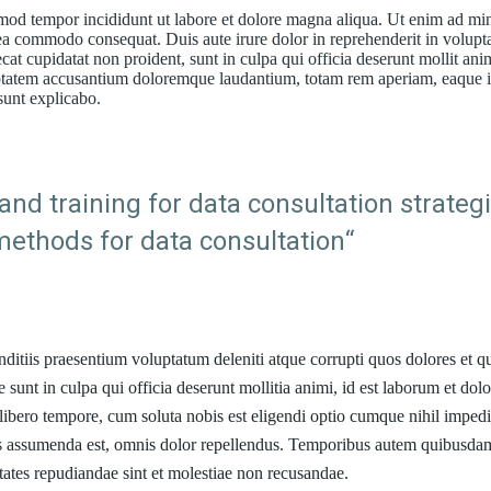
usmod tempor incididunt ut labore et dolore magna aliqua. Ut enim ad mi
 ea commodo consequat. Duis aute irure dolor in reprehenderit in volupt
ecat cupidatat non proident, sunt in culpa qui officia deserunt mollit ani
oluptatem accusantium doloremque laudantium, totam rem aperiam, eaque 
 sunt explicabo.
and training for data consultation strateg
methods for data consultation“
ditiis praesentium voluptatum deleniti atque corrupti quos dolores et q
e sunt in culpa qui officia deserunt mollitia animi, id est laborum et do
 libero tempore, cum soluta nobis est eligendi optio cumque nihil impedi
s assumenda est, omnis dolor repellendus. Temporibus autem quibusda
uptates repudiandae sint et molestiae non recusandae.