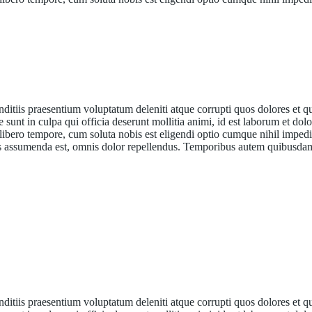
ditiis praesentium voluptatum deleniti atque corrupti quos dolores et q
e sunt in culpa qui officia deserunt mollitia animi, id est laborum et do
 libero tempore, cum soluta nobis est eligendi optio cumque nihil impedi
s assumenda est, omnis dolor repellendus. Temporibus autem quibusda
ditiis praesentium voluptatum deleniti atque corrupti quos dolores et q