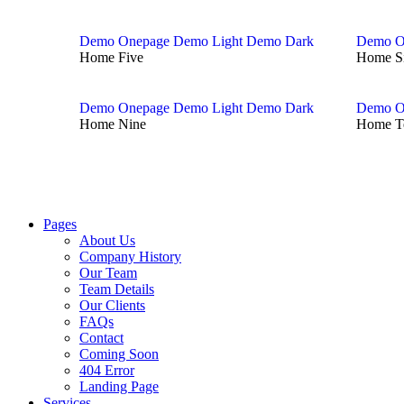
Demo Onepage
Demo Light
Demo Dark
Demo O
Home Five
Home S
Demo Onepage
Demo Light
Demo Dark
Demo O
Home Nine
Home T
Pages
About Us
Company History
Our Team
Team Details
Our Clients
FAQs
Contact
Coming Soon
404 Error
Landing Page
Services