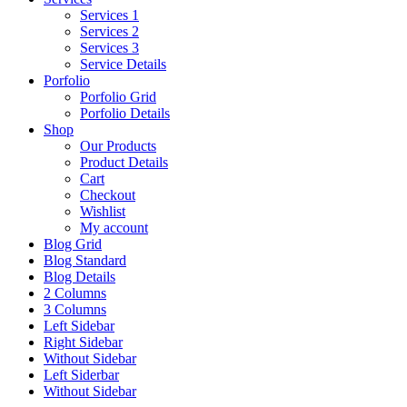
Services 1
Services 2
Services 3
Service Details
Porfolio
Porfolio Grid
Porfolio Details
Shop
Our Products
Product Details
Cart
Checkout
Wishlist
My account
Blog Grid
Blog Standard
Blog Details
2 Columns
3 Columns
Left Sidebar
Right Sidebar
Without Sidebar
Left Siderbar
Without Sidebar