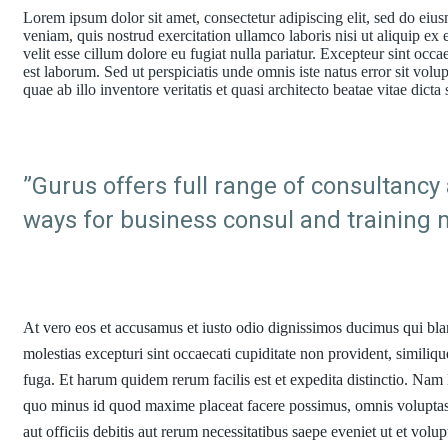
Lorem ipsum dolor sit amet, consectetur adipiscing elit, sed do ei
veniam, quis nostrud exercitation ullamco laboris nisi ut aliquip ex
velit esse cillum dolore eu fugiat nulla pariatur. Excepteur sint occa
est laborum. Sed ut perspiciatis unde omnis iste natus error sit v
quae ab illo inventore veritatis et quasi architecto beatae vitae dicta
”Gurus offers full range of consultancy 
ways for business consul and training 
At vero eos et accusamus et iusto odio dignissimos ducimus qui blan
molestias excepturi sint occaecati cupiditate non provident, similiqu
fuga. Et harum quidem rerum facilis est et expedita distinctio. Nam
quo minus id quod maxime placeat facere possimus, omnis volupta
aut officiis debitis aut rerum necessitatibus saepe eveniet ut et vol