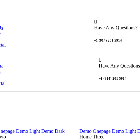
Have Any Questions?
Us
e
+1 (914) 201 5914
tal
Have Any Questions
Us
e
+1 (914) 201 5914
tal
nepage
Demo Light
Demo Dark
Demo Onepage
Demo Light
D
Two
Home Three