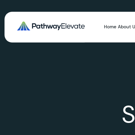
Home
About 
S