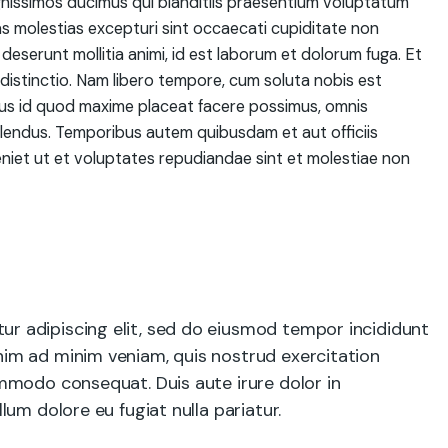
gnissimos ducimus qui blanditiis praesentium voluptatum
as molestias excepturi sint occaecati cupiditate non
a deserunt mollitia animi, id est laborum et dolorum fuga. Et
distinctio. Nam libero tempore, cum soluta nobis est
nus id quod maxime placeat facere possimus, omnis
lendus. Temporibus autem quibusdam et aut officiis
niet ut et voluptates repudiandae sint et molestiae non
ur adipiscing elit, sed do eiusmod tempor incididunt
nim ad minim veniam, quis nostrud exercitation
commodo consequat. Duis aute irure dolor in
llum dolore eu fugiat nulla pariatur.