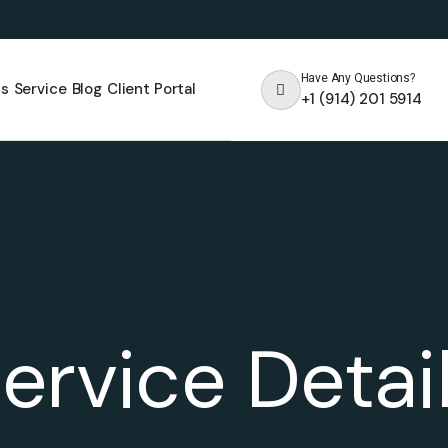
Have Any Questions?
Us
Service
Blog
Client Portal
+1 (914) 201 5914
ervice Detai