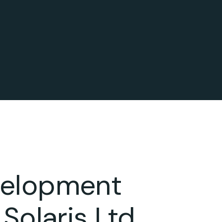
velopment
 Solaris Ltd