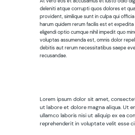
At vero eos et accusamus et iusto odio di
deleniti atque corrupti quos dolores et qu
provident, similique sunt in culpa qui offici
harum quidem rerum facilis est et expedita 
eligendi optio cumque nihil impedit quo mi
voluptas assumenda est, omnis dolor repel
debitis aut rerum necessitatibus saepe eve
recusandae.
Lorem ipsum dolor sit amet, consectet
ut labore et dolore magna aliqua. Ut e
ullamco laboris nisi ut aliquip ex ea 
reprehenderit in voluptate velit esse ci