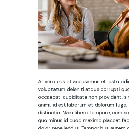
At vero eos et accusamus et iusto odi
voluptatum deleniti atque corrupti quo
occaecati cupiditate non provident, sim
animi, id est laborum et dolorum fuga.
distinctio. Nam libero tempore, cum so
quo minus id quod maxime placeat fac
dolor repellendus. Temporibus autem q