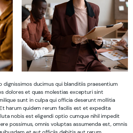
o dignissimos ducimus qui blanditiis praesentium
s dolores et quas molestias excepturi sint
ilique sunt in culpa qui officia deserunt mollitia
 Et harum quidem rerum facilis est et expedita
luta nobis est eligendi optio cumque nihil impedit
ere possimus, omnis voluptas assumenda est, omnis
uibusdam et aut officiis debitis aut rerum